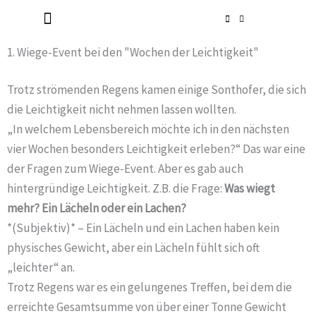
Zum
Inhalt
Radlerkirche St. Christoph
Taufe / Erstkommunion / Firmung / Heirat
Tod / Beerdigung / Trauer
springen
1. Wiege-Event bei den "Wochen der Leichtigkeit"
Trotz strömenden Regens kamen einige Sonthofer, die sich
die Leichtigkeit nicht nehmen lassen wollten.
„In welchem Lebensbereich möchte ich in den nächsten
vier Wochen besonders Leichtigkeit erleben?“ Das war eine
der Fragen zum Wiege-Event. Aber es gab auch
hintergründige Leichtigkeit. Z.B. die Frage:
Was wiegt
mehr? Ein Lächeln oder ein Lachen?
*(Subjektiv)* – Ein Lächeln und ein Lachen haben kein
physisches Gewicht, aber ein Lächeln fühlt sich oft
„leichter“ an.
Trotz Regens war es ein gelungenes Treffen, bei dem die
erreichte Gesamtsumme von über einer Tonne Gewicht