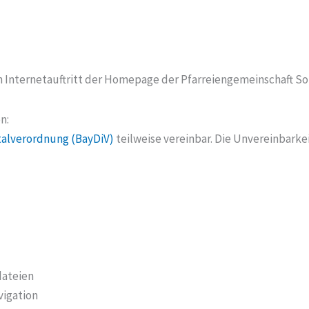
 den Internetauftritt der Homepage der Pfarreiengemeinschaft 
n:
talverordnung (BayDiV)
teilweise vereinbar. Die Unvereinbark
dateien
vigation