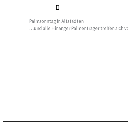
Zum
Inhalt
springen
Palmsonntag in Altstädten
…und alle Hinanger Palmenträger treffen sich v