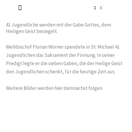
Zum
Inhalt
Radlerkirche St. Christoph
Taufe / Erstkommunion / Firmung / Heirat
Tod / Beerdigung / Trauer
springen
41 Jugendliche werden mit der Gabe Gottes, dem
Heiligen Geist besiegelt.
Weihbischof Florian Wörner spendete in St. Michael 41
Jugendlichen das Sakrament der Firmung. In seiner
Predigt legte er die sieben Gaben, die der Heilige Geist
den Jugendlichen schenkt, für die heutige Zeit aus.
Weitere Bilder werden hier demnächst folgen.