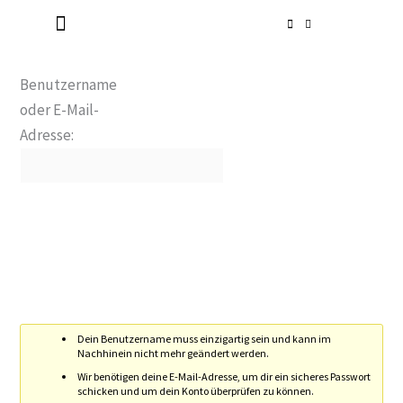
Zum
Inhalt
Radlerkirche St. Christoph
Taufe / Erstkommunion / Firmung / Heirat
Tod / Beerdigung / Trauer
springen
Benutzername
oder E-Mail-
Adresse:
Mein Passwort zurücksetzen
Dein Benutzername muss einzigartig sein und kann im
Nachhinein nicht mehr geändert werden.
Wir benötigen deine E-Mail-Adresse, um dir ein sicheres Passwort
schicken und um dein Konto überprüfen zu können.