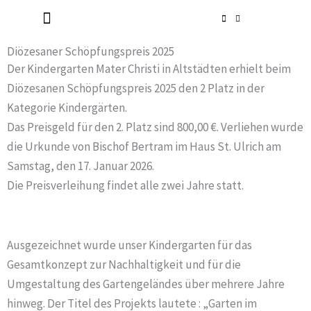
Zum
Inhalt
Radlerkirche St. Christoph
Taufe / Erstkommunion / Firmung / Heirat
Tod / Beerdigung / Trauer
springen
Diözesaner Schöpfungspreis 2025
Der Kindergarten Mater Christi in Altstädten erhielt beim
Diözesanen Schöpfungspreis 2025 den 2 Platz in der
Kategorie Kindergärten.
Das Preisgeld für den 2. Platz sind 800,00 €. Verliehen wurde
die Urkunde von Bischof Bertram im Haus St. Ulrich am
Samstag, den 17. Januar 2026.
Die Preisverleihung findet alle zwei Jahre statt.
Ausgezeichnet wurde unser Kindergarten für das
Gesamtkonzept zur Nachhaltigkeit und für die
Umgestaltung des Gartengeländes über mehrere Jahre
hinweg. Der Titel des Projekts lautete : „Garten im