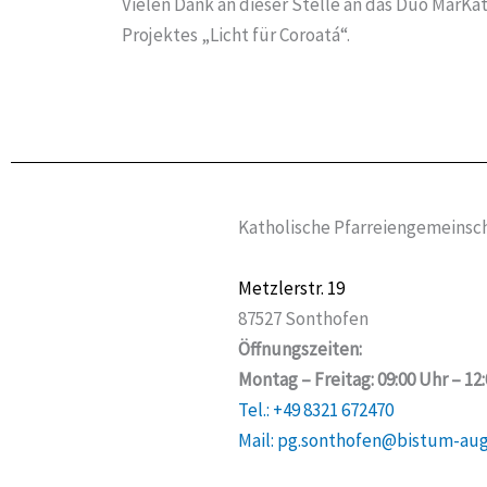
Vielen Dank an dieser Stelle an das Duo Mar
Projektes „Licht für Coroatá“.
Katholische Pfarreiengemeinsch
Metzlerstr. 19
87527 Sonthofen
Öffnungszeiten:
Montag – Freitag: 09:00 Uhr – 12
Tel.: +49 8321 672470
Mail: pg.sonthofen@bistum-au