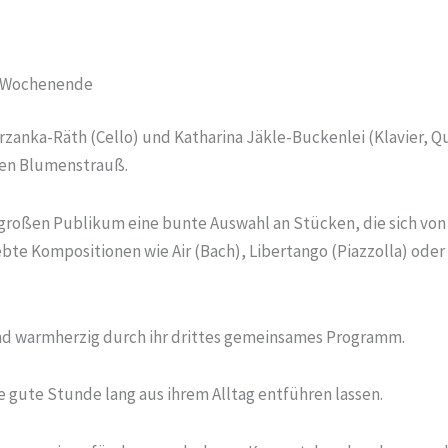
s-Wochenende
anka-Räth (Cello) und Katharina Jäkle-Buckenlei (Klavier, Que
chen Blumenstrauß.
großen Publikum eine bunte Auswahl an Stücken, die sich von 
ebte Kompositionen wie Air (Bach), Libertango (Piazzolla) oder
nd warmherzig durch ihr drittes gemeinsames Programm.
e gute Stunde lang aus ihrem Alltag entführen lassen.