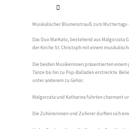
Zum
Inhalt
springen
Musikalischer Blumenstrauß zum Muttertag
Das Duo MarKato, bestehend aus Malgorzata Grz
der Kirche St. Christoph mit einem musikalis
Die beiden Musikerinnen präsentierten einem 
Tänze bis hin zu Pop-Balladen erstreckte. Beli
unter anderem zu Gehör.
Malgorzata und Katharina führten charmant u
Die Zuhörerinnen und Zuhörer durften sich ein