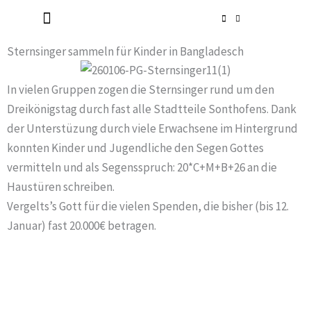
Zum
Inhalt
Radlerkirche St. Christoph
Taufe / Erstkommunion / Firmung / Heirat
Tod / Beerdigung / Trauer
springen
Sternsinger sammeln für Kinder in Bangladesch
In vielen Gruppen zogen die Sternsinger rund um den
Dreikönigstag durch fast alle Stadtteile Sonthofens. Dank
der Unterstüzung durch viele Erwachsene im Hintergrund
konnten Kinder und Jugendliche den Segen Gottes
vermitteln und als Segensspruch: 20*C+M+B+26 an die
Haustüren schreiben.
Vergelts’s Gott für die vielen Spenden, die bisher (bis 12.
Januar) fast 20.000€ betragen.