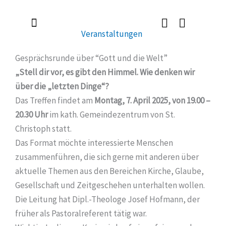
Zum
Inhalt
Veranstaltungen
springen
Radlerkirche St. Christoph
Taufe / Erstkommunion / Firmung / Heirat
Tod / Beerdigung / Trauer
Gesprächsrunde über “Gott und die Welt”
„Stell dir vor, es gibt den Himmel.
Wie denken wir
über die „letzten Dinge“?
Das Treffen findet am
Montag, 7. April 2025, von 19.00 –
20.30 Uhr
im kath. Gemeindezentrum von St.
Christoph statt.
Das Format möchte interessierte Menschen
zusammenführen, die sich gerne mit anderen über
aktuelle Themen aus den Bereichen Kirche, Glaube,
Gesellschaft und Zeitgeschehen unterhalten wollen.
Die Leitung hat Dipl.-Theologe Josef Hofmann, der
früher als Pastoralreferent tätig war.