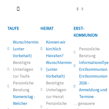
Radlerkirche St. Christoph
Taufe / Erstkommunion / Firmung / Heirat
Tod / Beerdigung / Trauer
TAUFE
HEIRAT
ERST-
KOMMUNION
Wunschtermin
Können wir
(unter
kirchlich
Persönliche
Vorbehalt)
Heiraten?
Beratung
Benötigte
Wunschtermin
Informationsflye
Unterlagen
(unter
Erstkommunion
zur Taufe
Vorbehalt)
Erstkommunion
Persönliche
Benötigte
2026 -
Beratung
Unterlagen
Anmeldung und
Namenstag -
zur Heirat
Termine
Welcher
Persönliche
… genauere