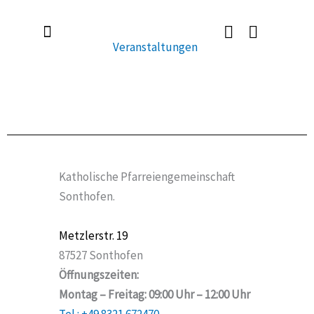
Zum
Inhalt
Veranstaltungen
springen
Radlerkirche St. Christoph
Taufe / Erstkommunion / Firmung / Heirat
Tod / Beerdigung / Trauer
Katholische Pfarreiengemeinschaft
Sonthofen.
Metzlerstr. 19
87527 Sonthofen
Öffnungszeiten:
Montag – Freitag: 09:00 Uhr – 12:00 Uhr