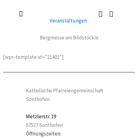
Zum
Inhalt
Veranstaltungen
springen
Radlerkirche St. Christoph
Taufe / Erstkommunion / Firmung / Heirat
Tod / Beerdigung / Trauer
Bergmesse am Bildstöckle
[wpr-template id="21401"]
Katholische Pfarreiengemeinschaft
Sonthofen.
Metzlerstr. 19
87527 Sonthofen
Öffnungszeiten: