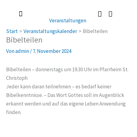
Zum
Inhalt
Veranstaltungen
springen
Radlerkirche St. Christoph
Taufe / Erstkommunion / Firmung / Heirat
Tod / Beerdigung / Trauer
Start
Veranstaltungskalender
Bibelteilen
Bibelteilen
Von
admin
/
7. November 2024
Bibelteilen – donnerstags um 19.30 Uhr im Pfarrheim St.
Christoph
Jeder kann daran teilnehmen – es bedarf keiner
Bibelkenntnisse. – Das Wort Gottes soll im Augenblick
erkannt werden und auf das eigene Leben Anwendung
finden.