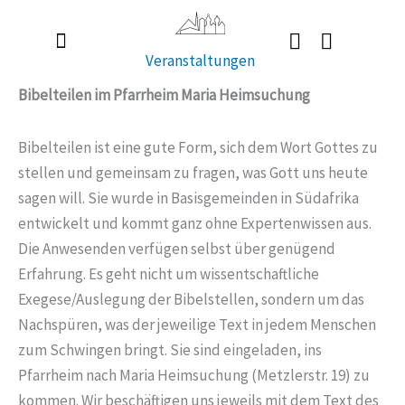
Zum
Inhalt
Veranstaltungen
springen
Radlerkirche St. Christoph
Taufe / Erstkommunion / Firmung / Heirat
Tod / Beerdigung / Trauer
Bibelteilen im Pfarrheim Maria Heimsuchung
Bibelteilen ist eine gute Form, sich dem Wort Gottes zu
stellen und gemeinsam zu fragen, was Gott uns heute
sagen will. Sie wurde in Basisgemeinden in Südafrika
entwickelt und kommt ganz ohne Expertenwissen aus.
Die Anwesenden verfügen selbst über genügend
Erfahrung. Es geht nicht um wissentschaftliche
Exegese/Auslegung der Bibelstellen, sondern um das
Nachspüren, was der jeweilige Text in jedem Menschen
zum Schwingen bringt. Sie sind eingeladen, ins
Pfarrheim nach Maria Heimsuchung (Metzlerstr. 19) zu
kommen. Wir beschäftigen uns jeweils mit dem Text des