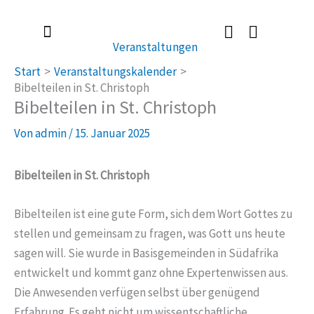
Zum
Inhalt
Veranstaltungen
springen
Radlerkirche St. Christoph
Taufe / Erstkommunion / Firmung / Heirat
Tod / Beerdigung / Trauer
Start
Veranstaltungskalender
Bibelteilen in St. Christoph
Bibelteilen in St. Christoph
Von
admin
/
15. Januar 2025
Bibelteilen in St. Christoph
Bibelteilen ist eine gute Form, sich dem Wort Gottes zu
stellen und gemeinsam zu fragen, was Gott uns heute
sagen will. Sie wurde in Basisgemeinden in Südafrika
entwickelt und kommt ganz ohne Expertenwissen aus.
Die Anwesenden verfügen selbst über genügend
Erfahrung. Es geht nicht um wissentschaftliche