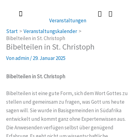
Zum
Inhalt
Veranstaltungen
springen
Radlerkirche St. Christoph
Taufe / Erstkommunion / Firmung / Heirat
Tod / Beerdigung / Trauer
Start
Veranstaltungskalender
Bibelteilen in St. Christoph
Bibelteilen in St. Christoph
Von
admin
/
29. Januar 2025
Bibelteilen in St. Christoph
Bibelteilen ist eine gute Form, sich dem Wort Gottes zu
stellen und gemeinsam zu fragen, was Gott uns heute
sagen will. Sie wurde in Basisgemeinden in Südafrika
entwickelt und kommt ganz ohne Expertenwissen aus.
Die Anwesenden verfügen selbst über genügend
Erfahrung. Es geht nicht um wissentschaftliche