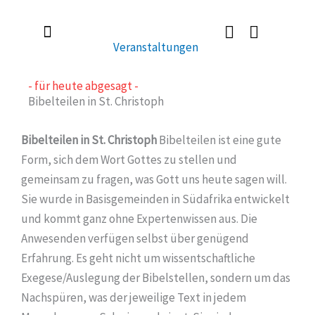
Zum
Inhalt
Veranstaltungen
springen
Radlerkirche St. Christoph
Taufe / Erstkommunion / Firmung / Heirat
Tod / Beerdigung / Trauer
- für heute abgesagt -
Bibelteilen in St. Christoph
Bibelteilen in St. Christoph
Bibelteilen ist eine gute
Form, sich dem Wort Gottes zu stellen und
gemeinsam zu fragen, was Gott uns heute sagen will.
Sie wurde in Basisgemeinden in Südafrika entwickelt
und kommt ganz ohne Expertenwissen aus. Die
Anwesenden verfügen selbst über genügend
Erfahrung. Es geht nicht um wissentschaftliche
Exegese/Auslegung der Bibelstellen, sondern um das
Nachspüren, was der jeweilige Text in jedem