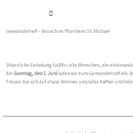
Zum
Inhalt
springen
Gemeindetreff – Brunch im Pfarrheim St. Michael
2Herzliche Einladung fu00fcr alle Menschen, die miteinan
Am
Sonntag, den 1. Juni
laden wir zum Gemeindetreff ein. Be
Freuen Sie sich auf etwas Warmes und/oder Kaffee und/ode