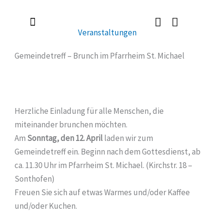
Zum
Inhalt
Veranstaltungen
springen
Radlerkirche St. Christoph
Taufe / Erstkommunion / Firmung / Heirat
Tod / Beerdigung / Trauer
Gemeindetreff – Brunch im Pfarrheim St. Michael
Herzliche Einladung für alle Menschen, die
miteinander brunchen möchten.
Am
Sonntag, den 12. April
laden wir zum
Gemeindetreff ein. Beginn nach dem Gottesdienst, ab
ca. 11.30 Uhr im Pfarrheim St. Michael. (Kirchstr. 18 –
Sonthofen)
Freuen Sie sich auf etwas Warmes und/oder Kaffee
und/oder Kuchen.