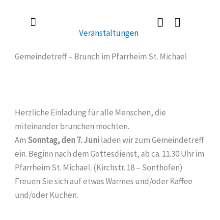
Zum
Inhalt
Veranstaltungen
springen
Radlerkirche St. Christoph
Taufe / Erstkommunion / Firmung / Heirat
Tod / Beerdigung / Trauer
Gemeindetreff – Brunch im Pfarrheim St. Michael
Herzliche Einladung für alle Menschen, die
miteinander brunchen möchten.
Am
Sonntag, den 7. Juni
laden wir zum Gemeindetreff
ein. Beginn nach dem Gottesdienst, ab ca. 11.30 Uhr im
Pfarrheim St. Michael. (Kirchstr. 18 – Sonthofen)
Freuen Sie sich auf etwas Warmes und/oder Kaffee
und/oder Kuchen.