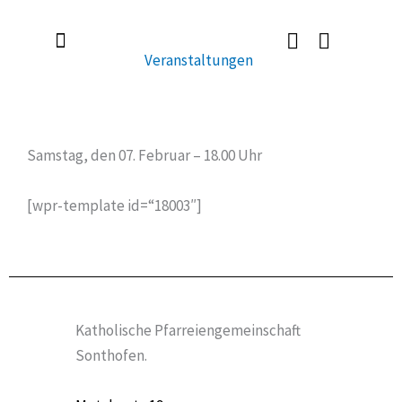
Zum
Inhalt
Veranstaltungen
springen
Radlerkirche St. Christoph
Taufe / Erstkommunion / Firmung / Heirat
Tod / Beerdigung / Trauer
Samstag, den 07. Februar – 18.00 Uhr
[wpr-template id=“18003″]
Katholische Pfarreiengemeinschaft
Sonthofen.