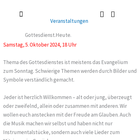
Zum
Inhalt
Veranstaltungen
springen
Radlerkirche St. Christoph
Taufe / Erstkommunion / Firmung / Heirat
Tod / Beerdigung / Trauer
Gottesdienst.Heute.
Samstag, 5. Oktober 2024, 18 Uhr
Thema des Gottesdienstes ist meistens das Evangelium
zum Sonntag. Schwierige Themen werden durch Bilder und
Symbole verständlich gemacht.
Jeder ist herzlich Willkommen – alt oder jung, überzeugt
oder zweifelnd, allein oder zusammen mit anderen. Wir
wollen euch anstecken mit der Freude am Glauben. Auch
die Musik machen wir selbst und haben nicht nur
Instrumentalstücke, sondern auch viele Lieder zum