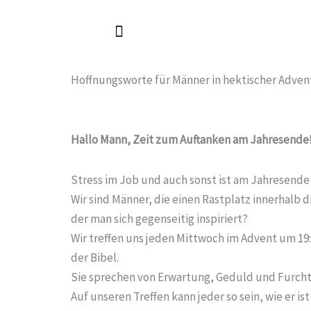
Zum
Inhalt
springen
Hoffnungsworte für Männer in hektischer Adven
Hallo Mann, Zeit zum Auftanken am Jahresende
Stress im Job und auch sonst ist am Jahresende n
Wir sind Männer, die einen Rastplatz innerhalb 
der man sich gegenseitig inspiriert?
Wir treffen uns jeden Mittwoch im Advent um 19:
der Bibel.
Sie sprechen von Erwartung, Geduld und Furchtlosi
Auf unseren Treffen kann jeder so sein, wie er is