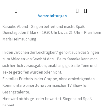
Zum
Inhalt
Veranstaltungen
springen
Radlerkirche St. Christoph
Taufe / Erstkommunion / Firmung / Heirat
Tod / Beerdigung / Trauer
Karaoke Abend - Singen befreit und macht Spaß
Dienstag, den 3. März – 19.30 Uhr bis ca. 21. Uhr – Pfarrheim
Maria Heimsuchung
In den „Wochen der Leichtigkeit“ gehört auch das Singen
zum Abladen von Gewicht dazu. Beim Karaoke kann man
sich herrlich verausgaben, unabhängig ob alle Töne und
Texte getroffen wurden oder nicht.
Ein tolles Erlebnis in der Gruppe, ohne erniedrigenden
Kommentare einer Jurie von mancher TV Show für
Gesangstalente.
Hier wird nichts ge- oder bewertet. Singen und Spaß
haben!