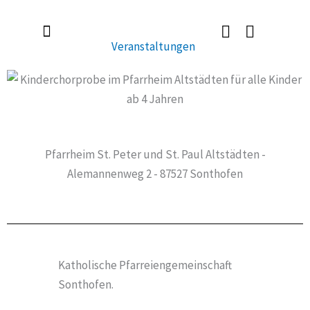
Zum
Inhalt
Veranstaltungen
springen
Radlerkirche St. Christoph
Taufe / Erstkommunion / Firmung / Heirat
Tod / Beerdigung / Trauer
Pfarrheim St. Peter und St. Paul Altstädten -
Alemannenweg 2 - 87527 Sonthofen
Katholische Pfarreiengemeinschaft
Sonthofen.