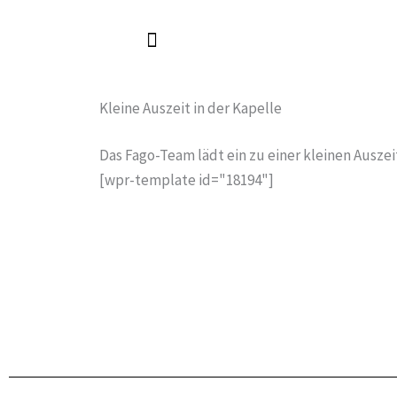
Zum
Inhalt
springen
Kleine Auszeit in der Kapelle
Das Fago-Team lädt ein zu einer kleinen Auszeit
[wpr-template id="18194"]