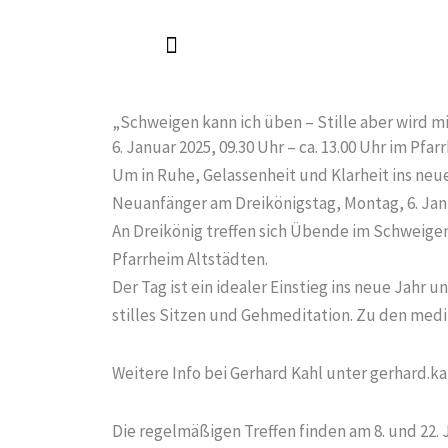
Zum
Inhalt
springen
„Schweigen kann ich üben – Stille aber wird m
6. Januar 2025, 09.30 Uhr – ca. 13.00 Uhr im P
Um in Ruhe, Gelassenheit und Klarheit ins neu
Neuanfänger am Dreikönigstag, Montag, 6. Jan
An Dreikönig treffen sich Übende im Schweigen 
Pfarrheim Altstädten.
Der Tag ist ein idealer Einstieg ins neue Jah
stilles Sitzen und Gehmeditation. Zu den medi
Weitere Info bei Gerhard Kahl unter gerhard.
Die regelmäßigen Treffen finden am 8. und 22.