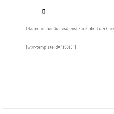
Zum
Inhalt
springen
Ökumenischer Gottesdienst zur Einheit der Chri
[wpr-template id="18013"]