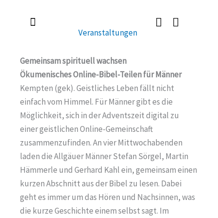
Zum
Inhalt
Veranstaltungen
springen
Radlerkirche St. Christoph
Taufe / Erstkommunion / Firmung / Heirat
Tod / Beerdigung / Trauer
Gemeinsam spirituell wachsen
Ökumenisches Online-Bibel-Teilen für Männer
Kempten (gek). Geistliches Leben fällt nicht
einfach vom Himmel. Für Männer gibt es die
Möglichkeit, sich in der Adventszeit digital zu
einer geistlichen Online-Gemeinschaft
zusammenzufinden. An vier Mittwochabenden
laden die Allgäuer Männer Stefan Sörgel, Martin
Hämmerle und Gerhard Kahl ein, gemeinsam einen
kurzen Abschnitt aus der Bibel zu lesen. Dabei
geht es immer um das Hören und Nachsinnen, was
die kurze Geschichte einem selbst sagt. Im