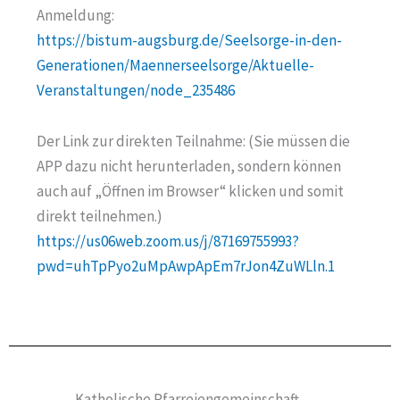
Anmeldung:
https://bistum-augsburg.de/Seelsorge-in-den-
Generationen/Maennerseelsorge/Aktuelle-
Veranstaltungen/node_235486
Der Link zur direkten Teilnahme: (Sie müssen die
APP dazu nicht herunterladen, sondern können
auch auf „Öffnen im Browser“ klicken und somit
direkt teilnehmen.)
https://us06web.zoom.us/j/87169755993?
pwd=uhTpPyo2uMpAwpApEm7rJon4ZuWLln.1
Katholische Pfarreiengemeinschaft