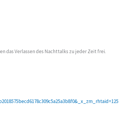
n das Verlassen des Nachttalks zu jeder Zeit frei.
b2018575becd6178c309c5a25a3b8f0&_x_zm_rhtaid=125