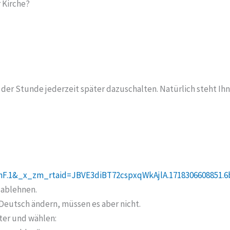
r Kirche?
 der Stunde jederzeit später dazuschalten. Natürlich steht Ihne
.1&_x_zm_rtaid=JBVE3diBT72cspxqWkAjlA.1718306608851.6
 ablehnen.
 Deutsch ändern, müssen es aber nicht.
ter und wählen: