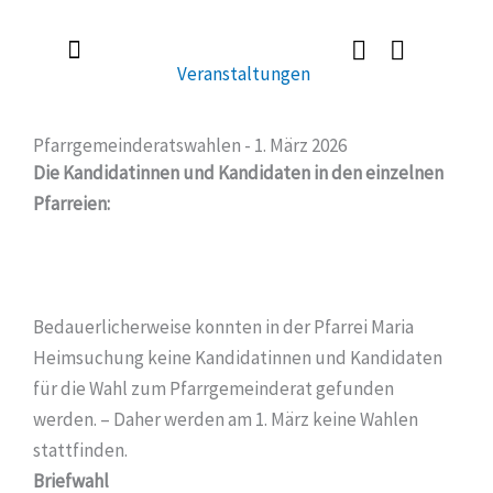
Zum
Inhalt
Veranstaltungen
springen
Radlerkirche St. Christoph
Taufe / Erstkommunion / Firmung / Heirat
Tod / Beerdigung / Trauer
Pfarrgemeinderatswahlen - 1. März 2026
Die Kandidatinnen und Kandidaten in den einzelnen
Pfarreien:
Bedauerlicherweise konnten in der Pfarrei Maria
Heimsuchung keine Kandidatinnen und Kandidaten
für die Wahl zum Pfarrgemeinderat gefunden
werden. – Daher werden am 1. März keine Wahlen
stattfinden.
Briefwahl