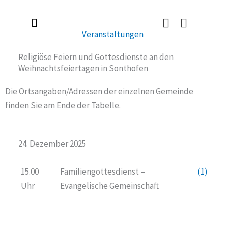
Zum
Inhalt
Veranstaltungen
springen
Radlerkirche St. Christoph
Taufe / Erstkommunion / Firmung / Heirat
Tod / Beerdigung / Trauer
Religiöse Feiern und Gottesdienste an den
Weihnachtsfeiertagen in Sonthofen
Die Ortsangaben/Adressen der einzelnen Gemeinde
finden Sie am Ende der Tabelle.
24. Dezember 2025
15.00
Familiengottesdienst –
(1)
Uhr
Evangelische Gemeinschaft