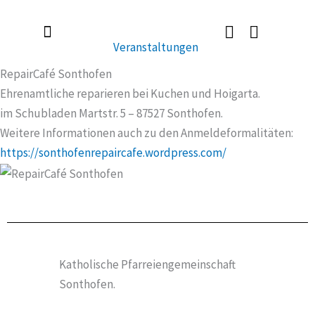
Zum
Inhalt
Veranstaltungen
springen
Radlerkirche St. Christoph
Taufe / Erstkommunion / Firmung / Heirat
Tod / Beerdigung / Trauer
RepairCafé Sonthofen
Ehrenamtliche reparieren bei Kuchen und Hoigarta.
im Schubladen Martstr. 5 – 87527 Sonthofen.
Weitere Informationen auch zu den Anmeldeformalitäten:
https://sonthofenrepaircafe.wordpress.com/
Katholische Pfarreiengemeinschaft
Sonthofen.