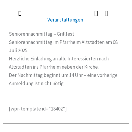
Zum
Inhalt
Veranstaltungen
springen
Radlerkirche St. Christoph
Taufe / Erstkommunion / Firmung / Heirat
Tod / Beerdigung / Trauer
Seniorennachmittag – Grillfest
Seniorennachmittag im Pfarrheim Altstädten am 08.
Juli 2025.
Herzliche Einladung an alle Interessierten nach
Altstädten ins Pfarrheim neben der Kirche.
Der Nachmittag beginnt um 14 Uhr – eine vorherige
Anmeldung ist nicht nötig.
[wpr-template id="18402"]