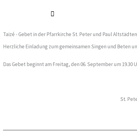
Zum
Inhalt
springen
Taizé - Gebet in der Pfarrkirche St. Peter und Paul Altstädten
Herzliche Einladung zum gemeinsamen Singen und Beten und
Das Gebet beginnt am Freitag, den 06. September um 19.30 U
St. Pet