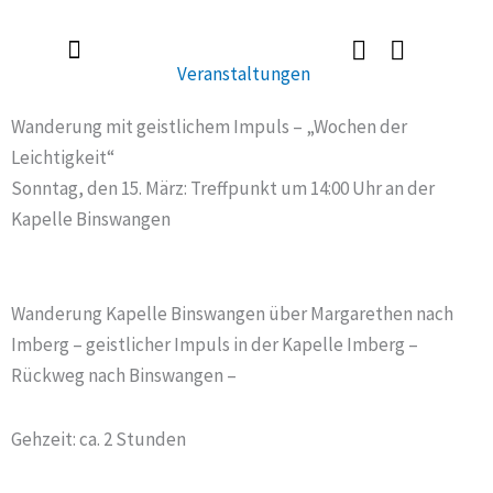
Zum
Inhalt
Veranstaltungen
springen
Radlerkirche St. Christoph
Taufe / Erstkommunion / Firmung / Heirat
Tod / Beerdigung / Trauer
Wanderung mit geistlichem Impuls – „Wochen der
Leichtigkeit“
Sonntag, den 15. März: Treffpunkt um 14:00 Uhr an der
Kapelle Binswangen
Wanderung Kapelle Binswangen über Margarethen nach
Imberg – geistlicher Impuls in der Kapelle Imberg –
Rückweg nach Binswangen –
Gehzeit: ca. 2 Stunden