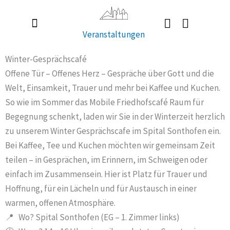
Zum
Inhalt
Veranstaltungen
springen
Radlerkirche St. Christoph
Taufe / Erstkommunion / Firmung / Heirat
Tod / Beerdigung / Trauer
Winter-Gesprächscafé
Offene Tür – Offenes Herz – Gespräche über Gott und die
Welt, Einsamkeit, Trauer und mehr bei Kaffee und Kuchen.
So wie im Sommer das Mobile Friedhofscafé Raum für
Begegnung schenkt, laden wir Sie in der Winterzeit herzlich
zu unserem Winter Gesprächscafe im Spital Sonthofen ein.
Bei Kaffee, Tee und Kuchen möchten wir gemeinsam Zeit
teilen – in Gesprächen, im Erinnern, im Schweigen oder
einfach im Zusammensein. Hier ist Platz für Trauer und
Hoffnung, für ein Lächeln und für Austausch in einer
warmen, offenen Atmosphäre.
📍 Wo? Spital Sonthofen (EG – 1. Zimmer links)