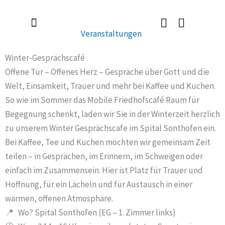
Zum
Inhalt
Veranstaltungen
springen
Radlerkirche St. Christoph
Taufe / Erstkommunion / Firmung / Heirat
Tod / Beerdigung / Trauer
Winter-Gesprächscafé
Offene Tür – Offenes Herz – Gespräche über Gott und die
Welt, Einsamkeit, Trauer und mehr bei Kaffee und Kuchen.
So wie im Sommer das Mobile Friedhofscafé Raum für
Begegnung schenkt, laden wir Sie in der Winterzeit herzlich
zu unserem Winter Gesprächscafe im Spital Sonthofen ein.
Bei Kaffee, Tee und Kuchen möchten wir gemeinsam Zeit
teilen – in Gesprächen, im Erinnern, im Schweigen oder
einfach im Zusammensein. Hier ist Platz für Trauer und
Hoffnung, für ein Lächeln und für Austausch in einer
warmen, offenen Atmosphäre.
📍 Wo? Spital Sonthofen (EG – 1. Zimmer links)